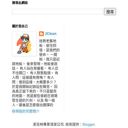
搜尋此網誌
關於我自己
JClean
拯救老舊地
板、留住回
憶，是我們的
使命。 一開
始，我只是記
錄地板。 後來發現，地板會說
話。 有人站在旁邊看， 有人忍
不住開口， 有人默默點頭。 有
人問：這樣還有救嗎？ 有人
問：做到這樣，大概要多少？
於是我開始記錄這些聲音。 因
為真正留下來的，不只是變亮
的地面， 而是那些曾經在現場
發生過的片刻， 以及 每一個
人，最後是怎麼做出選擇的
檢視我的完整簡介
潔克林專業清潔公司. 技術提供：
Blogger
.